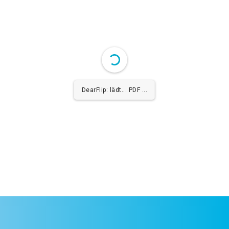
DearFlip: lädt... PDF 15%
...