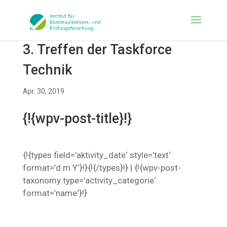
3. Treffen der Taskforce
Technik
Apr. 30, 2019
{!{wpv-post-title}!}
{!{types field=’aktivity_date‘ style=’text‘
format=’d.m.Y‘}!}{!{/types}!} | {!{wpv-post-
taxonomy type=’activity_categorie‘
format=’name‘}!}