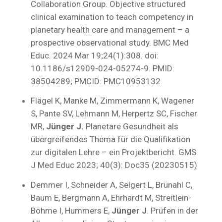
Collaboration Group. Objective structured
clinical examination to teach competency in
planetary health care and management – a
prospective observational study. BMC Med
Educ. 2024 Mar 19;24(1):308. doi:
10.1186/s12909-024-05274-9. PMID:
38504289; PMCID: PMC10953132.
Flägel K, Manke M, Zimmermann K, Wagener
S, Pante SV, Lehmann M, Herpertz SC, Fischer
MR,
Jünger J.
Planetare Gesundheit als
übergreifendes Thema für die Qualifikation
zur digitalen Lehre – ein Projektbericht. GMS
J Med Educ 2023; 40(3): Doc35 (20230515)
Demmer I, Schneider A, Selgert L, Brünahl C,
Baum E, Bergmann A, Ehrhardt M, Streitlein-
Böhme I, Hummers E,
Jünger J
. Prüfen in der