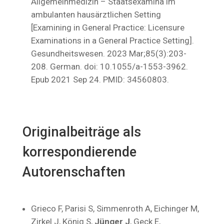
Allgemeinmedizin – Staatsexamina im
ambulanten hausärztlichen Setting
[Examining in General Practice: Licensure
Examinations in a General Practice Setting].
Gesundheitswesen. 2023 Mar;85(3):203-
208. German. doi: 10.1055/a-1553-3962.
Epub 2021 Sep 24. PMID: 34560803.
Originalbeiträge als
korrespondierende
Autorenschaften
Grieco F, Parisi S, Simmenroth A, Eichinger M,
Zirkel J, König S,
Jünger J
, Geck E,