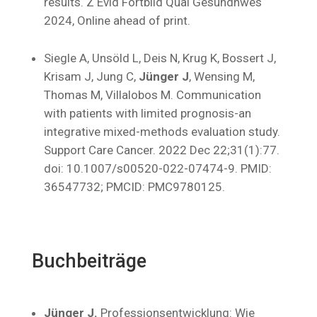
results. Z Evid Fortbild Qual Gesundhwes
2024, Online ahead of print.
Siegle A, Unsöld L, Deis N, Krug K, Bossert J,
Krisam J, Jung C,
Jünger J
, Wensing M,
Thomas M, Villalobos M. Communication
with patients with limited prognosis-an
integrative mixed-methods evaluation study.
Support Care Cancer. 2022 Dec 22;31(1):77.
doi: 10.1007/s00520-022-07474-9. PMID:
36547732; PMCID: PMC9780125.
Buchbeiträge
Jünger J.
Professionsentwicklung: Wie