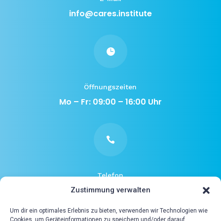
info@cares.institute

Öffnungszeiten
Mo – Fr: 09:00 – 16:00 Uhr

Telefon
0049 6221 / 1867490
Zustimmung verwalten
Um dir ein optimales Erlebnis zu bieten, verwenden wir Technologien wie
Cookies, um Geräteinformationen zu speichern und/oder darauf