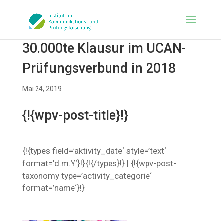
30.000te Klausur im UCAN-
Prüfungsverbund in 2018
Mai 24, 2019
{!{wpv-post-title}!}
{!{types field=’aktivity_date‘ style=’text‘
format=’d.m.Y‘}!}{!{/types}!} | {!{wpv-post-
taxonomy type=’activity_categorie‘
format=’name‘}!}