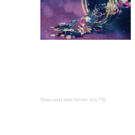
{!{wpv-post-date format=’d.m.Y‘}!}