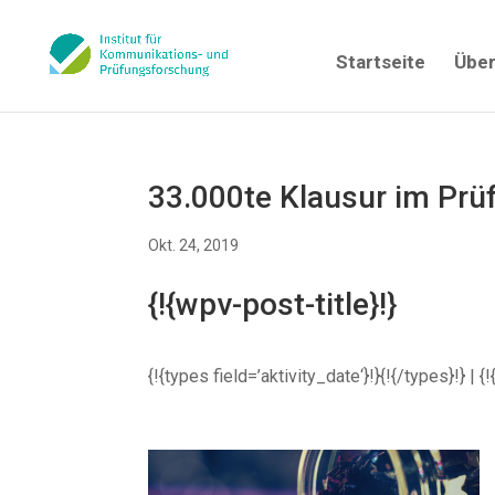
Startseite
Über
33.000te Klausur im Pr
Okt. 24, 2019
{!{wpv-post-title}!}
{!{types field=’aktivity_date‘}!}{!{/types}!} 