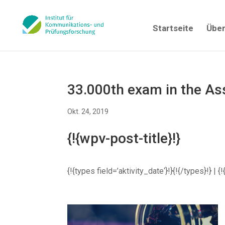
Startseite
Über
33.000th exam in the A
Okt. 24, 2019
{!{wpv-post-title}!}
{!{types field=’aktivity_date‘}!}{!{/types}!} 