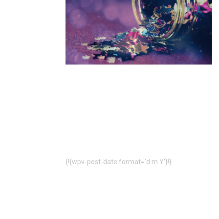
{!{wpv-post-date format=’d.m.Y‘}!}