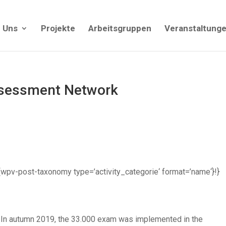
 Uns
Projekte
Arbeitsgruppen
Veranstaltung
ssessment Network
| {!{wpv-post-taxonomy type=’activity_categorie‘ format=’name‘}!}
In autumn 2019, the 33.000 exam was implemented in the