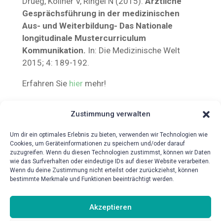
Drueg, Köllner V, Ringel N (2015).
Ärztliche
Gesprächsführung in der medizinischen
Aus- und Weiterbildung- Das Nationale
longitudinale Mustercurriculum
Kommunikation.
In: Die Medizinische Welt
2015; 4: 189-192.
Erfahren Sie
hier
mehr!
Zustimmung verwalten
Um dir ein optimales Erlebnis zu bieten, verwenden wir Technologien wie
Cookies, um Geräteinformationen zu speichern und/oder darauf
zuzugreifen. Wenn du diesen Technologien zustimmst, können wir Daten
wie das Surfverhalten oder eindeutige IDs auf dieser Website verarbeiten.
Wenn du deine Zustimmung nicht erteilst oder zurückziehst, können
bestimmte Merkmale und Funktionen beeinträchtigt werden.
{!{wpv-post-date format=’d.m.Y‘}!}
Akzeptieren