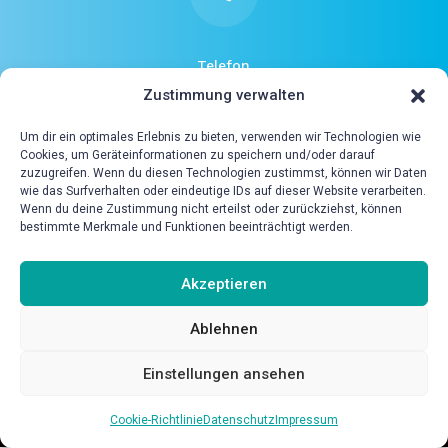
Telefon
0049 6221 / 1867490
Zustimmung verwalten
Um dir ein optimales Erlebnis zu bieten, verwenden wir Technologien wie
Cookies, um Geräteinformationen zu speichern und/oder darauf

zuzugreifen. Wenn du diesen Technologien zustimmst, können wir Daten
wie das Surfverhalten oder eindeutige IDs auf dieser Website verarbeiten.
Wenn du deine Zustimmung nicht erteilst oder zurückziehst, können
bestimmte Merkmale und Funktionen beeinträchtigt werden.
Adresse
Wieblinger Weg 92A I 69123 Heidelberg
Akzeptieren
Ablehnen
Einstellungen ansehen
Cookie-Richtlinie
Datenschutz
Impressum