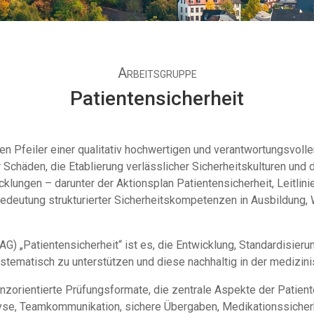
Arbeitsgruppe
Patientensicherheit
den Pfeiler einer qualitativ hochwertigen und verantwortungsvol
chäden, die Etablierung verlässlicher Sicherheitskulturen und d
wicklungen – darunter der Aktionsplan Patientensicherheit, Lei
eutung strukturierter Sicherheitskompetenzen in Ausbildung, We
AG) „Patientensicherheit“ ist es, die Entwicklung, Standardisier
stematisch zu unterstützen und diese nachhaltig in der medizin
zorientierte Prüfungsformate, die zentrale Aspekte der Patiente
yse, Teamkommunikation, sichere Übergaben, Medikationssicherh