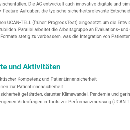
ischenfällen. Die AG entwickelt auch innovative digitale und si
y-Feature-Aufgaben, die typische sicherheitsrelevante Entsche
rlichen UCAN-TELL (früher: ProgressTest) eingesetzt, um die Ent
zubilden. Parallel arbeitet die Arbeitsgruppe an Evaluations- un
r Formate stetig zu verbessern, was die Integration von Patienten
te und Aktivitäten
aktischer Kompetenz und Patient:innensicherheit
erien zur Patient:innensicherheit
nensicherheit gefährden, darunter Klimawandel, Pandemie und ge
bezogenen Videofragen in Tools zur Performanzmessung (UCAN 