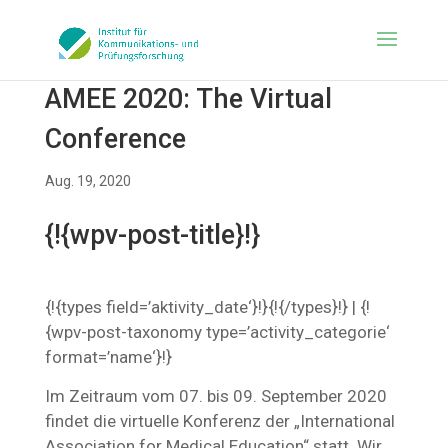
AMEE 2020: The Virtual
Conference
Aug. 19, 2020
{!{wpv-post-title}!}
{!{types field=’aktivity_date‘}!}{!{/types}!} | {!
{wpv-post-taxonomy type=’activity_categorie‘
format=’name‘}!}
Im Zeitraum vom 07. bis 09. September 2020
findet die virtuelle Konferenz der „International
Association for Medical Education“ statt. Wir