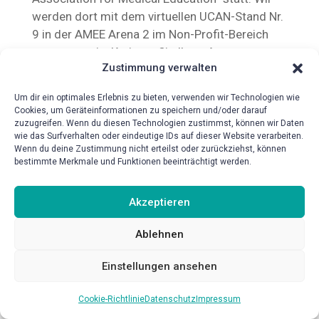
werden dort mit dem virtuellen UCAN-Stand Nr.
9 in der AMEE Arena 2 im Non-Profit-Bereich
vertreten sein. Kreieren Sie Ihren Avatar,
Zustimmung verwalten
besuchen Sie uns am Messestand und erfahren
Sie mehr über unsere Geschichte, unsere
Um dir ein optimales Erlebnis zu bieten, verwenden wir Technologien wie
Aufgabengebiete und Prüfungswerkzeuge des
Cookies, um Geräteinformationen zu speichern und/oder darauf
gemeinnützigen UCAN-Prüfungsverbund-
zuzugreifen. Wenn du diesen Technologien zustimmst, können wir Daten
wie das Surfverhalten oder eindeutige IDs auf dieser Website verarbeiten.
einem der größten Zusammenschlüsse im
Wenn du deine Zustimmung nicht erteilst oder zurückziehst, können
Bereich medizinischer Prüfungen. Wir freuen
bestimmte Merkmale und Funktionen beeinträchtigt werden.
uns Sie!
Akzeptieren
Ablehnen
Einstellungen ansehen
Cookie-Richtlinie
Datenschutz
Impressum