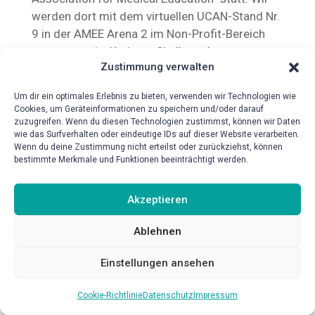
werden dort mit dem virtuellen UCAN-Stand Nr.
9 in der AMEE Arena 2 im Non-Profit-Bereich
vertreten sein. Kreieren Sie Ihren Avatar,
Zustimmung verwalten
besuchen Sie uns am Messestand und erfahren
Sie mehr über unsere Geschichte, unsere
Um dir ein optimales Erlebnis zu bieten, verwenden wir Technologien wie
Aufgabengebiete und Prüfungswerkzeuge des
Cookies, um Geräteinformationen zu speichern und/oder darauf
gemeinnützigen UCAN-Prüfungsverbund-
zuzugreifen. Wenn du diesen Technologien zustimmst, können wir Daten
wie das Surfverhalten oder eindeutige IDs auf dieser Website verarbeiten.
einem der größten Zusammenschlüsse im
Wenn du deine Zustimmung nicht erteilst oder zurückziehst, können
Bereich medizinischer Prüfungen. Wir freuen
bestimmte Merkmale und Funktionen beeinträchtigt werden.
uns Sie!
Akzeptieren
Ablehnen
Einstellungen ansehen
Cookie-Richtlinie
Datenschutz
Impressum