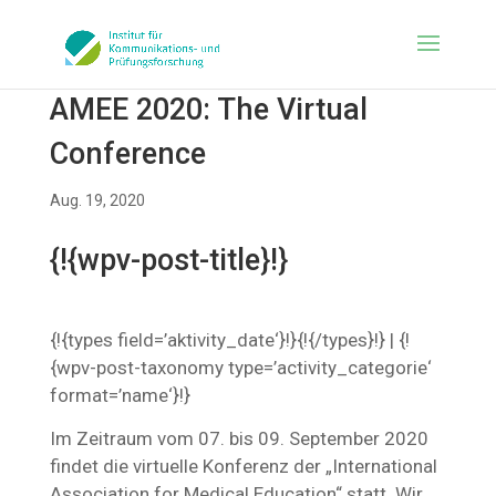
AMEE 2020: The Virtual
Conference
Aug. 19, 2020
{!{wpv-post-title}!}
{!{types field=’aktivity_date‘}!}{!{/types}!} | {!
{wpv-post-taxonomy type=’activity_categorie‘
format=’name‘}!}
Im Zeitraum vom 07. bis 09. September 2020
findet die virtuelle Konferenz der „International
Association for Medical Education“ statt. Wir