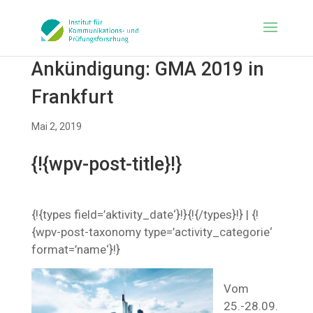
Ankündigung: GMA 2019 in
Frankfurt
Mai 2, 2019
{!{wpv-post-title}!}
{!{types field=’aktivity_date‘}!}{!{/types}!} | {!
{wpv-post-taxonomy type=’activity_categorie‘
format=’name‘}!}
Vom
25.-28.09.