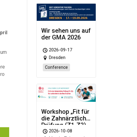
Wir sehen uns auf
pril
der GMA 2026
2026-09-17
zum
Dresden
ere
Conference
pro
Workshop „Fit für
die Zahnärztliche
Prüfung (Z1-Z3)
– Gut vorbereitet
2026-10-08