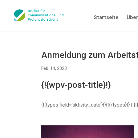
Startseite
Über
Anmeldung zum Arbeitst
Feb. 14, 2023
{!{wpv-post-title}!}
{!{types field=’aktivity_date‘}!}{!{/types}!} 