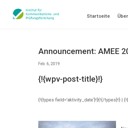
Startseite
Über
Announcement: AMEE 20
Feb. 6, 2019
{!{wpv-post-title}!}
{!{types field=’aktivity_date‘}!}{!{/types}!} 