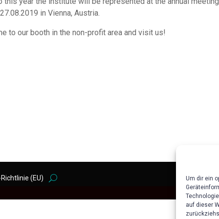
o this year the institute will be represented at the annual meet
-27.08.2019 in Vienna, Austria.
e to our booth in the non-profit area and visit us!
Richtlinie (EU)
Um dir ein 
Geräteinfor
Technologie
auf dieser 
zurückziehs