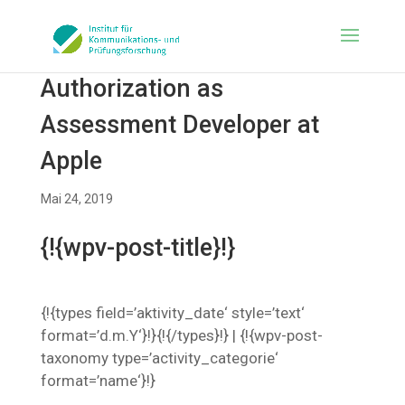
Authorization as
Assessment Developer at
Apple
Mai 24, 2019
{!{wpv-post-title}!}
{!{types field=’aktivity_date‘ style=’text‘
format=’d.m.Y‘}!}{!{/types}!} | {!{wpv-post-
taxonomy type=’activity_categorie‘
format=’name‘}!}