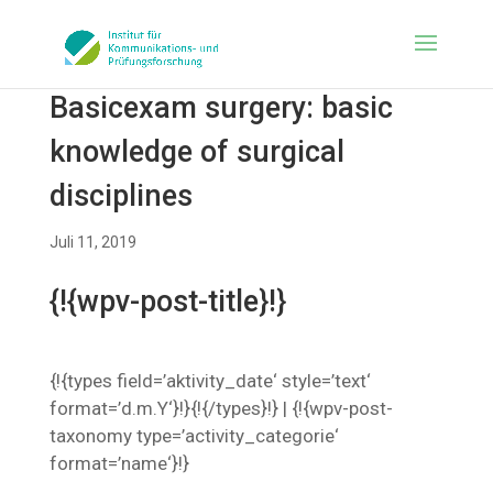
Basicexam surgery: basic
knowledge of surgical
disciplines
Juli 11, 2019
{!{wpv-post-title}!}
{!{types field=’aktivity_date‘ style=’text‘
format=’d.m.Y‘}!}{!{/types}!} | {!{wpv-post-
taxonomy type=’activity_categorie‘
format=’name‘}!}