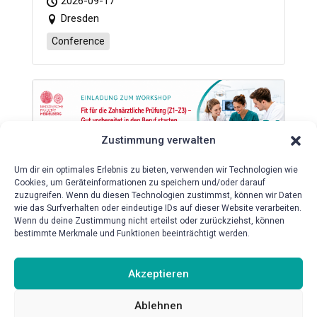
2026-09-17
Dresden
Conference
Zustimmung verwalten
Um dir ein optimales Erlebnis zu bieten, verwenden wir Technologien wie
Workshop „Fit für die Zahnärztliche
Cookies, um Geräteinformationen zu speichern und/oder darauf
Prüfung (Z1-Z3) – Gut vorbereitet
zuzugreifen. Wenn du diesen Technologien zustimmst, können wir Daten
in den Beruf starten“
wie das Surfverhalten oder eindeutige IDs auf dieser Website verarbeiten.
Wenn du deine Zustimmung nicht erteilst oder zurückziehst, können
2026-10-08
bestimmte Merkmale und Funktionen beeinträchtigt werden.
Mund-, Zahn- und Kieferklinik HeiCuDent
Lehrräumlichkeiten
Akzeptieren
Conference
Ablehnen