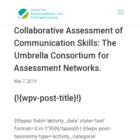
Collaborative Assessment of
Communication Skills: The
Umbrella Consortium for
Assessment Networks.
Mai 7, 2019
{!{wpv-post-title}!}
{!{types field=’aktivity_date‘ style=’text‘
format=’d.m.Y‘}!}{!{/types}!} | {!{wpv-post-
taxonomy type=’activity_categorie‘