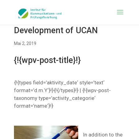
Development of UCAN
Mai 2, 2019
{!{wpv-post-title}!}
{!{types field=’aktivity_date‘ style=’text‘
format=’d.m.Y‘}!}{!{/types}!} | {!{wpv-post-
taxonomy type=’activity_categorie‘
format=’name‘}!}
In addition to the