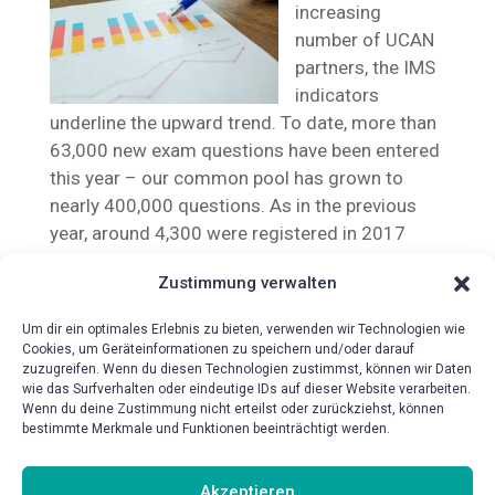
increasing
number of UCAN
partners, the IMS
indicators
underline the upward trend. To date, more than
63,000 new exam questions have been entered
this year – our common pool has grown to
nearly 400,000 questions. As in the previous
year, around 4,300 were registered in 2017
Successful exams now total 23,575!
Zustimmung verwalten
Um dir ein optimales Erlebnis zu bieten, verwenden wir Technologien wie
Cookies, um Geräteinformationen zu speichern und/oder darauf
zuzugreifen. Wenn du diesen Technologien zustimmst, können wir Daten
wie das Surfverhalten oder eindeutige IDs auf dieser Website verarbeiten.
Wenn du deine Zustimmung nicht erteilst oder zurückziehst, können
bestimmte Merkmale und Funktionen beeinträchtigt werden.
{!{wpv-post-date format=’d.m.Y‘}!}
Akzeptieren