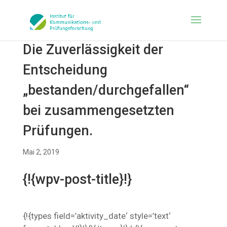
Die Zuverlässigkeit der
Entscheidung
„bestanden/durchgefallen“
bei zusammengesetzten
Prüfungen.
Mai 2, 2019
{!{wpv-post-title}!}
{!{types field=’aktivity_date‘ style=’text‘