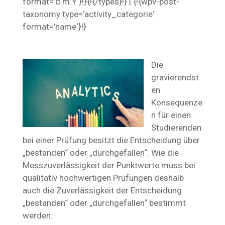
format=’d.m.Y‘}!}{!{/types}!} | {!{wpv-post-
taxonomy type=’activity_categorie‘
format=’name‘}!}
Die
gravierendst
en
Konsequenze
n für einen
Studierenden
bei einer Prüfung besitzt die Entscheidung über
„bestanden“ oder „durchgefallen“. Wie die
Messzuverlässigkeit der Punktwerte muss bei
qualitativ hochwertigen Prüfungen deshalb
auch die Zuverlässigkeit der Entscheidung
„bestanden“ oder „durchgefallen“ bestimmt
werden.