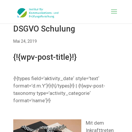
DSGVO Schulung
Mai 24, 2019
{!{wpv-post-title}!}
{!{types field=’aktivity_date‘ style=’text‘
format=’d.m.Y‘}!}{!{/types}!} | {!{wpv-post-
taxonomy type=’activity_categorie‘
format=’name‘}!}
Mit dem
Inkrafttreten