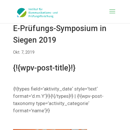
E-Prüfungs-Symposium in
Siegen 2019
Okt. 7, 2019
{!{wpv-post-title}!}
{!{types field=’aktivity_date‘ style=’text‘
format=’d.m.Y‘}!}{!{/types}!} | {!{wpv-post-
taxonomy type=’activity_categorie‘
format=’name‘}!}