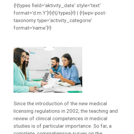
{!{types field=’aktivity_date‘ style=’text‘
format=’d.m.Y‘}!}{!{/types}!} | {!{wpv-post-
taxonomy type=’activity_categorie‘
format=’name‘}!}
Since the introduction of the new medical
licensing regulations in 2002, the teaching and
review of clinical competences in medical
studies is of particular importance. So far, a
complete, comprehensive survey on the