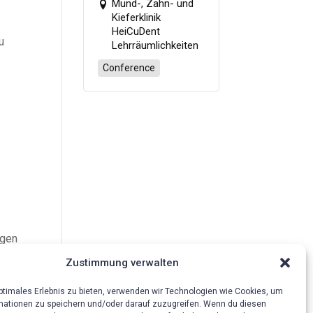
in den Beruf
Mund-, Zahn- und
starten“
Kieferklinik
HeiCuDent
u
Lehrräumlichkeiten
Conference
agen
n
Zustimmung verwalten
optimales Erlebnis zu bieten, verwenden wir Technologien wie Cookies, um
mationen zu speichern und/oder darauf zuzugreifen. Wenn du diesen