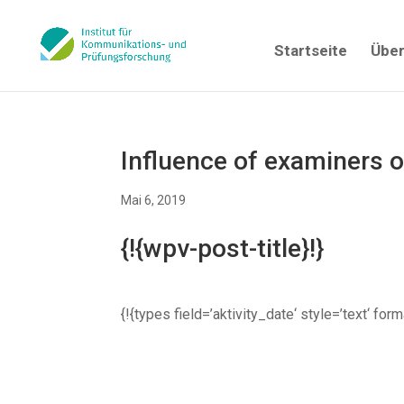
Startseite
Über
Influence of examiners 
Mai 6, 2019
{!{wpv-post-title}!}
{!{types field=’aktivity_date‘ style=’text‘ fo