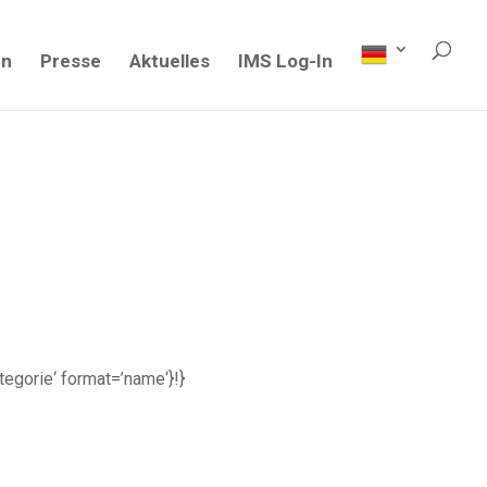
en
Presse
Aktuelles
IMS Log-In
ategorie‘ format=’name‘}!}