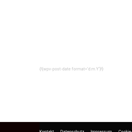
{!{wpv-post-date format=’d.m.Y‘}!}
Kontakt
Datenschutz
Impressum
Cookie-