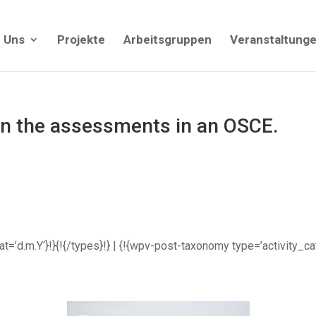
 Uns
Projekte
Arbeitsgruppen
Veranstaltung
on the assessments in an OSCE.
rmat=’d.m.Y‘}!}{!{/types}!} | {!{wpv-post-taxonomy type=’activity_c