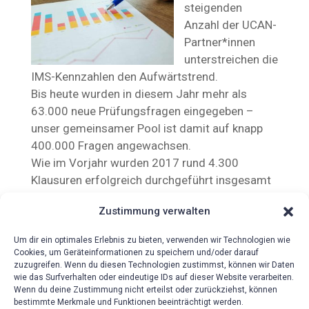
steigenden
Anzahl der UCAN-
Partner*innen
unterstreichen die
IMS-Kennzahlen den Aufwärtstrend.
Bis heute wurden in diesem Jahr mehr als
63.000 neue Prüfungsfragen eingegeben –
unser gemeinsamer Pool ist damit auf knapp
400.000 Fragen angewachsen.
Wie im Vorjahr wurden 2017 rund 4.300
Klausuren erfolgreich durchgeführt insgesamt
nun 23.575!
Zustimmung verwalten
Um dir ein optimales Erlebnis zu bieten, verwenden wir Technologien wie
Cookies, um Geräteinformationen zu speichern und/oder darauf
zuzugreifen. Wenn du diesen Technologien zustimmst, können wir Daten
wie das Surfverhalten oder eindeutige IDs auf dieser Website verarbeiten.
Wenn du deine Zustimmung nicht erteilst oder zurückziehst, können
bestimmte Merkmale und Funktionen beeinträchtigt werden.
{!{wpv-post-date format=’d.m.Y‘}!}