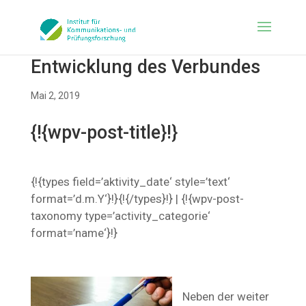
Entwicklung des Verbundes
Mai 2, 2019
{!{wpv-post-title}!}
{!{types field=’aktivity_date‘ style=’text‘
format=’d.m.Y‘}!}{!{/types}!} | {!{wpv-post-
taxonomy type=’activity_categorie‘
format=’name‘}!}
Neben der weiter