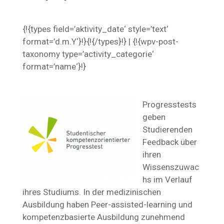
{!{types field=’aktivity_date‘ style=’text‘
format=’d.m.Y‘}!}{!{/types}!} | {!{wpv-post-
taxonomy type=’activity_categorie‘
format=’name‘}!}
Progresstests
geben
Studierenden
Feedback über
ihren
Wissenszuwac
hs im Verlauf
ihres Studiums. In der medizinischen
Ausbildung haben Peer-assisted-learning und
kompetenzbasierte Ausbildung zunehmend