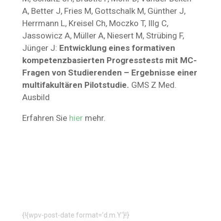
A, Better J, Fries M, Gottschalk M, Günther J,
Herrmann L, Kreisel Ch, Moczko T, Illg C,
Jassowicz A, Müller A, Niesert M, Strübing F,
Jünger J:
Entwicklung eines formativen
kompetenzbasierten Progresstests mit MC-
Fragen von Studierenden – Ergebnisse einer
multifakultären Pilotstudie.
GMS Z Med.
Ausbild
Erfahren Sie
hier
mehr.
{!{wpv-post-date format=’d.m.Y‘}!}