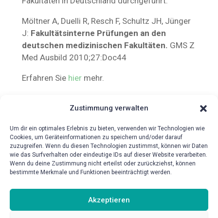
Fakultäten in Deutschland durchgeführt.
Möltner A, Duelli R, Resch F, Schultz JH, Jünger
J:
Fakultätsinterne Prüfungen an den
deutschen medizinischen Fakultäten.
GMS Z
Med Ausbild 2010;27:Doc44
Erfahren Sie
hier
mehr.
Zustimmung verwalten
Um dir ein optimales Erlebnis zu bieten, verwenden wir Technologien wie
Cookies, um Geräteinformationen zu speichern und/oder darauf
zuzugreifen. Wenn du diesen Technologien zustimmst, können wir Daten
wie das Surfverhalten oder eindeutige IDs auf dieser Website verarbeiten.
Wenn du deine Zustimmung nicht erteilst oder zurückziehst, können
bestimmte Merkmale und Funktionen beeinträchtigt werden.
{!{wpv-post-date format=’d.m.Y‘}!}
Akzeptieren