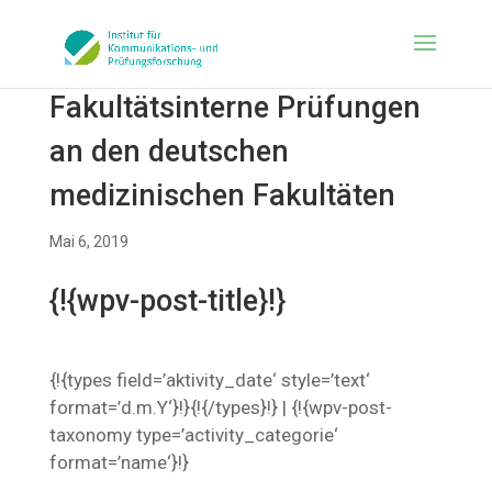
Fakultätsinterne Prüfungen
an den deutschen
medizinischen Fakultäten
Mai 6, 2019
{!{wpv-post-title}!}
{!{types field=’aktivity_date‘ style=’text‘
format=’d.m.Y‘}!}{!{/types}!} | {!{wpv-post-
taxonomy type=’activity_categorie‘
format=’name‘}!}