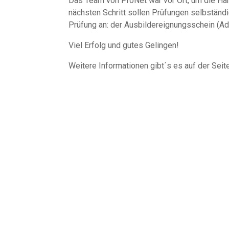
Das Team von ProNet war vor Ort, um die H
nächsten Schritt sollen Prüfungen selbständi
Prüfung an: der Ausbildereignungsschein (Ad
Viel Erfolg und gutes Gelingen!
Weitere Informationen gibt´s es auf der Sei