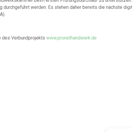
andwerkskammer beim ersten Prüfungsdurchlauf zu unterstützen
g durchgeführt werden. Es stehen daher bereits die nächste digi
A).
te des Verbundprojekts
www.pronethandwerk.de