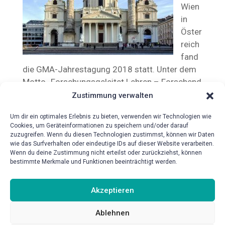
Wien
in
Öster
reich
fand
die GMA-Jahrestagung 2018 statt. Unter dem
Motto „Forschungsgeleitet Lehren – Forschend
Lernen“ kamen viele Vertreter*innen aus
Zustimmung verwalten
Deutschland, Schweiz und Österreich
Um dir ein optimales Erlebnis zu bieten, verwenden wir Technologien wie
zusammen. Das Institut nutzte auch in diesem
Cookies, um Geräteinformationen zu speichern und/oder darauf
Jahr die Gelegenheit sich mit zahlreichen
zuzugreifen. Wenn du diesen Technologien zustimmst, können wir Daten
UCAN-Partnerfakultäten persönlich zu treffen.
wie das Surfverhalten oder eindeutige IDs auf dieser Website verarbeiten.
Wenn du deine Zustimmung nicht erteilst oder zurückziehst, können
Der Ausstellungsstand diente als Meeting-Point
bestimmte Merkmale und Funktionen beeinträchtigt werden.
für bestehende Partner aber auch zur
Information für Interessierte.
Akzeptieren
Ablehnen