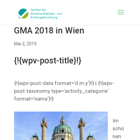
GMA 2018 in Wien
Mai 2, 2019
{!{wpv-post-title}!}
{!{wpv-post-date format=’d.m.y‘}!} | {!{wpv-
post-taxonomy type=’activity_categorie‘
format=’name‘}!}
Im
schö
nen