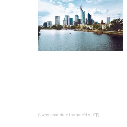
{!{wpv-post-date format=’d.m.Y‘}!}