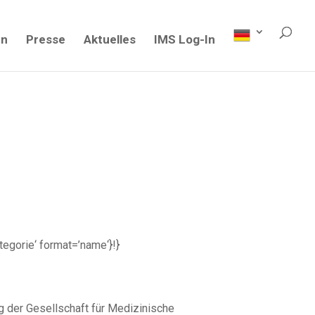
en
Presse
Aktuelles
IMS Log-In
ategorie‘ format=’name‘}!}
 der Gesellschaft für Medizinische