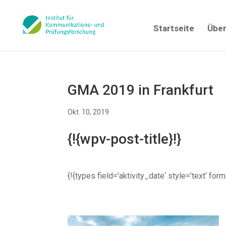
Startseite
Über
GMA 2019 in Frankfurt
Okt. 10, 2019
{!{wpv-post-title}!}
{!{types field=’aktivity_date‘ style=’text‘ fo