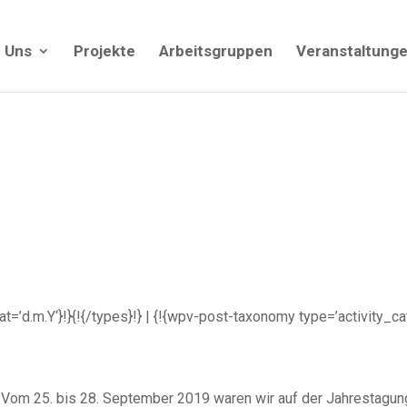
 Uns
Projekte
Arbeitsgruppen
Veranstaltung
rmat=’d.m.Y‘}!}{!{/types}!} | {!{wpv-post-taxonomy type=’activity_c
Vom 25. bis 28. September 2019 waren wir auf der Jahrestagung