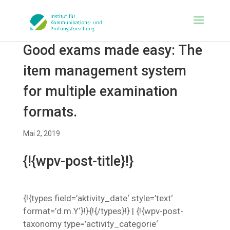
Good exams made easy: The
item management system
for multiple examination
formats.
Mai 2, 2019
{!{wpv-post-title}!}
{!{types field=’aktivity_date‘ style=’text‘
format=’d.m.Y‘}!}{!{/types}!} | {!{wpv-post-
taxonomy type=’activity_categorie‘