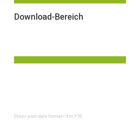
Download-Bereich
Programm downloaden
{!{wpv-post-date format=’d.m.Y‘}!}