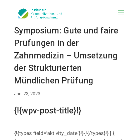
Symposium: Gute und faire
Prüfungen in der
Zahnmedizin – Umsetzung
der Strukturierten
Mündlichen Prüfung
Jan. 23, 2023
{!{wpv-post-title}!}
{!{types field=’aktivity_date‘}!}{!{/types}!} | {!