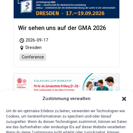
Wir sehen uns auf der GMA 2026
2026-09-17
Dresden
Conference
Zustimmung verwalten
Um dir ein optimales Erlebnis zu bieten, verwenden wir Technologien wie
Workshop „Fit für die Zahnärztliche
Cookies, um Geräteinformationen zu speichern und/oder darauf
Prüfung (Z1-Z3) – Gut vorbereitet
zuzugreifen. Wenn du diesen Technologien zustimmst, können wir Daten
in den Beruf starten“
wie das Surfverhalten oder eindeutige IDs auf dieser Website verarbeiten.
Wenn du deine Zustimmung nicht erteilst oder zurückziehst, können