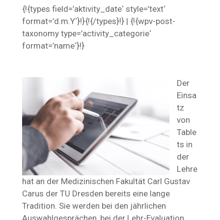
{!{types field=’aktivity_date‘ style=’text‘
format=’d.m.Y‘}!}{!{/types}!} | {!{wpv-post-
taxonomy type=’activity_categorie‘
format=’name‘}!}
Der
Einsa
tz
von
Table
ts in
der
Lehre
hat an der Medizinischen Fakultät Carl Gustav
Carus der TU Dresden bereits eine lange
Tradition. Sie werden bei den jährlichen
Auswahlgesprächen, bei der Lehr-Evaluation