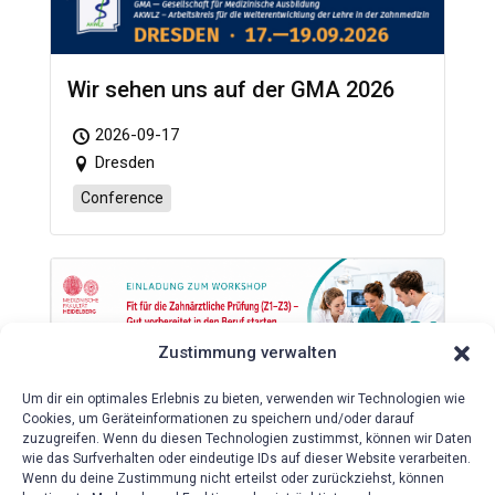
Wir sehen uns auf der GMA 2026
2026-09-17
Dresden
Conference
Zustimmung verwalten
Um dir ein optimales Erlebnis zu bieten, verwenden wir Technologien wie
Workshop „Fit für die Zahnärztliche
Cookies, um Geräteinformationen zu speichern und/oder darauf
Prüfung (Z1-Z3) – Gut vorbereitet
zuzugreifen. Wenn du diesen Technologien zustimmst, können wir Daten
in den Beruf starten“
wie das Surfverhalten oder eindeutige IDs auf dieser Website verarbeiten.
Wenn du deine Zustimmung nicht erteilst oder zurückziehst, können
2026-10-08