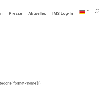
en
Presse
Aktuelles
IMS Log-In
ategorie‘ format=’name‘}!}