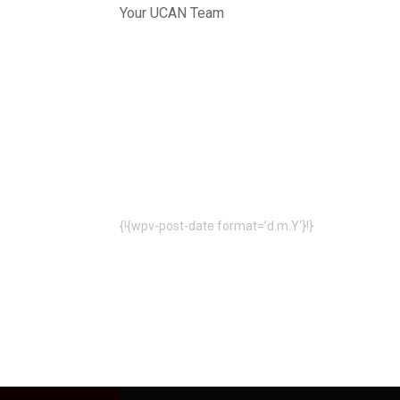
Your UCAN Team
{!{wpv-post-date format=’d.m.Y‘}!}