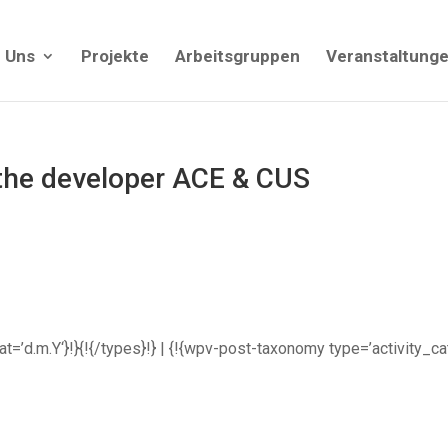
 Uns
Projekte
Arbeitsgruppen
Veranstaltung
 the developer ACE & CUS
rmat=’d.m.Y‘}!}{!{/types}!} | {!{wpv-post-taxonomy type=’activity_c