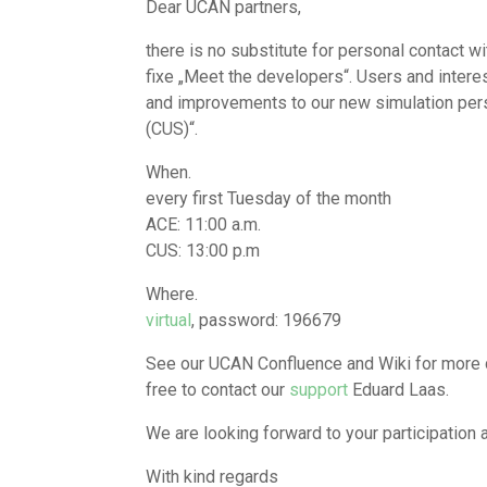
Dear UCAN partners,
there is no substitute for personal contact wi
fixe „Meet the developers“. Users and intere
and improvements to our new simulation pers
(CUS)“.
When.
every first Tuesday of the month
ACE: 11:00 a.m.
CUS: 13:00 p.m
Where.
virtual
, password: 196679
See our UCAN Confluence and Wiki for more 
free to contact our
support
Eduard Laas.
We are looking forward to your participation 
With kind regards