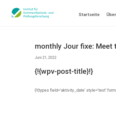
Startseite
Über
monthly Jour fixe: Meet
Juni 21, 2022
{!{wpv-post-title}!}
{!{types field=’aktivity_date‘ style=’text‘ fo