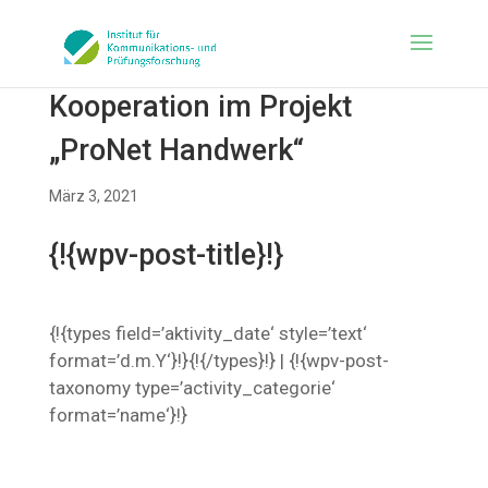
Kooperation im Projekt
„ProNet Handwerk“
März 3, 2021
{!{wpv-post-title}!}
{!{types field=’aktivity_date‘ style=’text‘
format=’d.m.Y‘}!}{!{/types}!} | {!{wpv-post-
taxonomy type=’activity_categorie‘
format=’name‘}!}