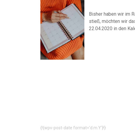
Bisher haben wir im R
stieß, möchten wir da
22.04.2020 in den Kal
{!{wpv-post-date format=’d.m.Y‘}!}