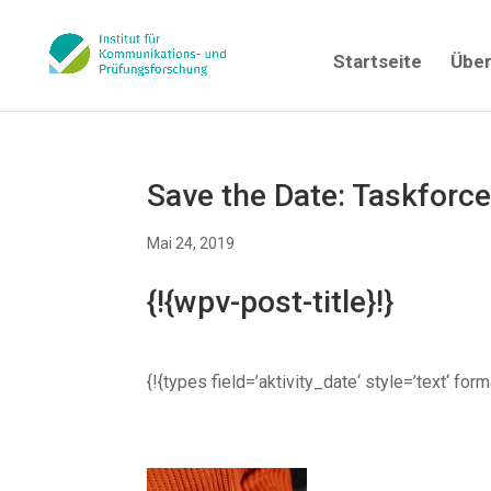
Startseite
Über
Save the Date: Taskforc
Mai 24, 2019
{!{wpv-post-title}!}
{!{types field=’aktivity_date‘ style=’text‘ fo