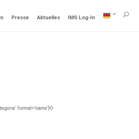
en
Presse
Aktuelles
IMS Log-In
ategorie‘ format=’name‘}!}