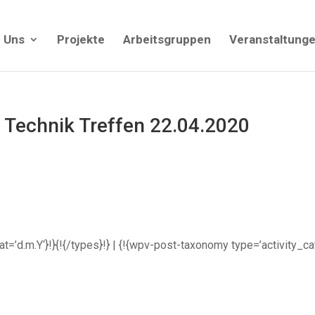
 Uns
Projekte
Arbeitsgruppen
Veranstaltung
e Technik Treffen 22.04.2020
rmat=’d.m.Y‘}!}{!{/types}!} | {!{wpv-post-taxonomy type=’activity_c