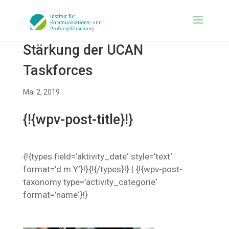
Stärkung der UCAN
Taskforces
Mai 2, 2019
{!{wpv-post-title}!}
{!{types field=’aktivity_date‘ style=’text‘
format=’d.m.Y‘}!}{!{/types}!} | {!{wpv-post-
taxonomy type=’activity_categorie‘
format=’name‘}!}