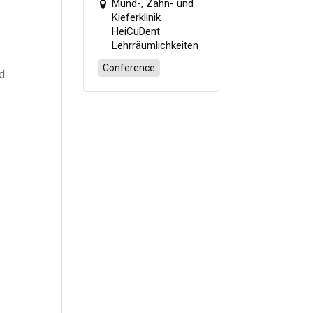
in den Beruf
Mund-, Zahn- und
starten“
Kieferklinik
HeiCuDent
Lehrräumlichkeiten
Conference
nd