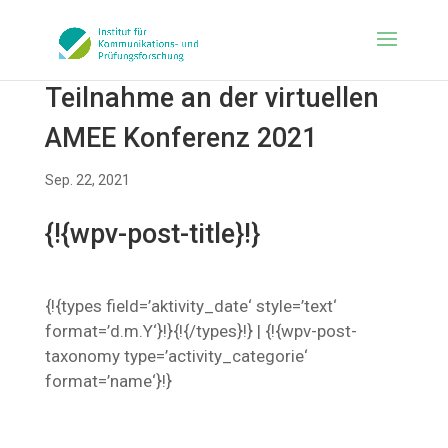
Teilnahme an der virtuellen
AMEE Konferenz 2021
Sep. 22, 2021
{!{wpv-post-title}!}
{!{types field=’aktivity_date‘ style=’text‘
format=’d.m.Y‘}!}{!{/types}!} | {!{wpv-post-
taxonomy type=’activity_categorie‘
format=’name‘}!}