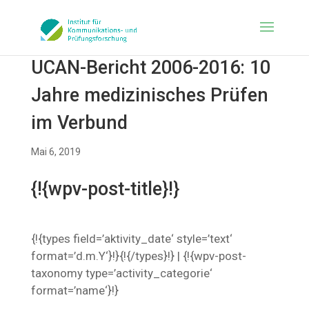
UCAN-Bericht 2006-2016: 10
Jahre medizinisches Prüfen
im Verbund
Mai 6, 2019
{!{wpv-post-title}!}
{!{types field=’aktivity_date‘ style=’text‘
format=’d.m.Y‘}!}{!{/types}!} | {!{wpv-post-
taxonomy type=’activity_categorie‘
format=’name‘}!}