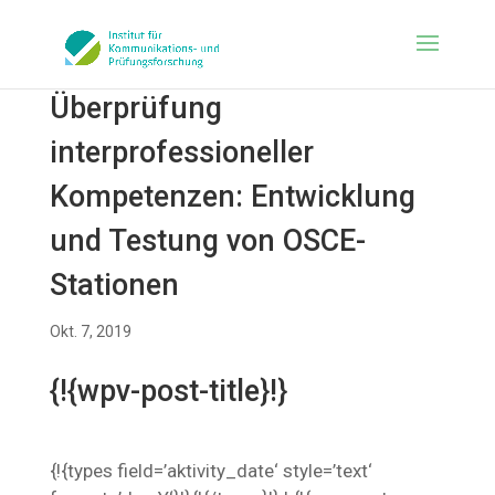
Überprüfung
interprofessioneller
Kompetenzen: Entwicklung
und Testung von OSCE-
Stationen
Okt. 7, 2019
{!{wpv-post-title}!}
{!{types field=’aktivity_date‘ style=’text‘