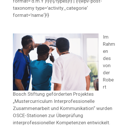
format=’d.m.Y‘}!}{!{/types}!} | {!{wpv-post-
taxonomy type=’activity_categorie‘
format=’name‘}!}
Im
Rahm
en
des
von
der
Robe
rt
Bosch Stiftung geförderten Projektes
„Mustercurriculum Interprofessionelle
Zusammenarbeit und Kommunikation“ wurden
OSCE-Stationen zur Überprüfung
interprofessioneller Kompetenzen entwickelt.