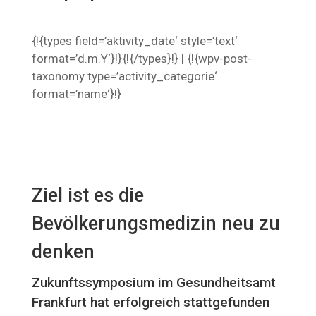
{!{types field=’aktivity_date‘ style=’text‘
format=’d.m.Y‘}!}{!{/types}!} | {!{wpv-post-
taxonomy type=’activity_categorie‘
format=’name‘}!}
Ziel ist es die
Bevölkerungsmedizin neu zu
denken
Zukunftssymposium im Gesundheitsamt
Frankfurt hat erfolgreich stattgefunden