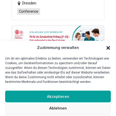
Dresden
Conference
Zustimmung verwalten
Um dir ein optimales Erlebnis zu bieten, verwenden wir Technologien wie
Workshop „Fit für die Zahnärztliche
Cookies, um Geräteinformationen zu speichern und/oder darauf
Prüfung (Z1-Z3) – Gut vorbereitet
zuzugreifen. Wenn du diesen Technologien zustimmst, können wir Daten
in den Beruf starten“
wie das Surfverhalten oder eindeutige IDs auf dieser Website verarbeiten.
Wenn du deine Zustimmung nicht erteilst oder zurückziehst, können
2026-10-08
bestimmte Merkmale und Funktionen beeinträchtigt werden.
Mund-, Zahn- und Kieferklinik HeiCuDent
Lehrräumlichkeiten
Akzeptieren
Conference
Ablehnen