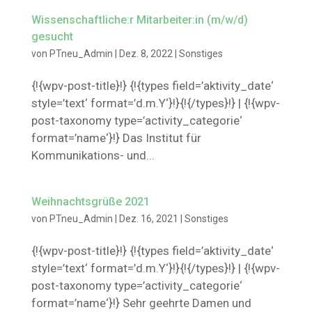
Wissenschaftliche:r Mitarbeiter:in (m/w/d)
gesucht
von
PTneu_Admin
|
Dez. 8, 2022
|
Sonstiges
{!{wpv-post-title}!} {!{types field=’aktivity_date‘
style=’text‘ format=’d.m.Y‘}!}{!{/types}!} | {!{wpv-
post-taxonomy type=’activity_categorie‘
format=’name‘}!} Das Institut für
Kommunikations- und...
Weihnachtsgrüße 2021
von
PTneu_Admin
|
Dez. 16, 2021
|
Sonstiges
{!{wpv-post-title}!} {!{types field=’aktivity_date‘
style=’text‘ format=’d.m.Y‘}!}{!{/types}!} | {!{wpv-
post-taxonomy type=’activity_categorie‘
format=’name‘}!} Sehr geehrte Damen und