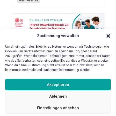
Zustimmung verwalten
Um dir ein optimales Erlebnis zu bieten, verwenden wir Technologien wie
Workshop „Fit für die Zahnärztliche
Cookies, um Geräteinformationen zu speichern und/oder darauf
Prüfung (Z1-Z3) – Gut vorbereitet
zuzugreifen. Wenn du diesen Technologien zustimmst, können wir Daten
in den Beruf starten“
wie das Surfverhalten oder eindeutige IDs auf dieser Website verarbeiten.
Wenn du deine Zustimmung nicht erteilst oder zurückziehst, können
2026-10-08
bestimmte Merkmale und Funktionen beeinträchtigt werden.
Mund-, Zahn- und Kieferklinik HeiCuDent
Lehrräumlichkeiten
Akzeptieren
Conference
Ablehnen
Einstellungen ansehen