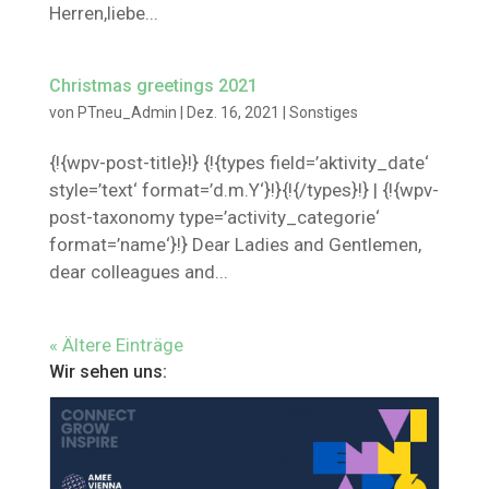
Herren,liebe...
Christmas greetings 2021
von
PTneu_Admin
|
Dez. 16, 2021
|
Sonstiges
{!{wpv-post-title}!} {!{types field=’aktivity_date‘
style=’text‘ format=’d.m.Y‘}!}{!{/types}!} | {!{wpv-
post-taxonomy type=’activity_categorie‘
format=’name‘}!} Dear Ladies and Gentlemen,
dear colleagues and...
« Ältere Einträge
Wir sehen uns: