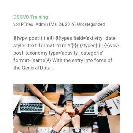
DSGVO Training
von
PTneu_Admin
|
Mai 24, 2019
|
Uncategorized
{!{wpv-post-title}!} {!{types field=’aktivity_date‘
style=’text‘ format=’d.m.Y‘}!}{!{/types}!} | {!{wpv-
post-taxonomy type=’activity_categorie‘
format=’name‘}!} With the entry into force of
the General Data...