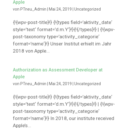
Apple
von
PTneu_Admin
|
Mai 24, 2019
|
Uncategorized
{!{wpv-post-title}!} {!{types field=’aktivity_date‘
style=’text‘ format=’d.m.Y‘}!}{!{/types}!} | {!{wpv-
post-taxonomy type=’activity_categorie‘
format=’name‘}!} Unser Institut erhielt im Jahr
2018 von Apple...
Authorization as Assessment Developer at
Apple
von
PTneu_Admin
|
Mai 24, 2019
|
Uncategorized
{!{wpv-post-title}!} {!{types field=’aktivity_date‘
style=’text‘ format=’d.m.Y‘}!}{!{/types}!} | {!{wpv-
post-taxonomy type=’activity_categorie‘
format=’name‘}!} In 2018, our institute received
Apple’s...