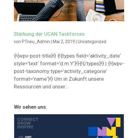
Stärkung der UCAN Taskforces
von
PTneu_Admin
|
Mai 2, 2019
|
Uncategorized
{!{wpv-post-title}!} {!{types field=’aktivity_date‘
style=’text‘ format=’d.m.Y‘}!}{!{/types}!} | {!{wpv-
post-taxonomy type=’activity_categorie‘
format=’name‘}!} Um in Zukunft unsere
Ressourcen und unser...
Wir sehen uns: