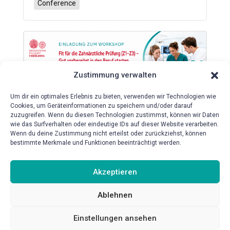
Conference
Zustimmung verwalten
Um dir ein optimales Erlebnis zu bieten, verwenden wir Technologien wie
Workshop „Fit für die Zahnärztliche
Cookies, um Geräteinformationen zu speichern und/oder darauf
Prüfung (Z1-Z3) – Gut vorbereitet
zuzugreifen. Wenn du diesen Technologien zustimmst, können wir Daten
in den Beruf starten“
wie das Surfverhalten oder eindeutige IDs auf dieser Website verarbeiten.
Wenn du deine Zustimmung nicht erteilst oder zurückziehst, können
2026-10-08
bestimmte Merkmale und Funktionen beeinträchtigt werden.
Mund-, Zahn- und Kieferklinik HeiCuDent
Lehrräumlichkeiten
Akzeptieren
Conference
Ablehnen
Einstellungen ansehen